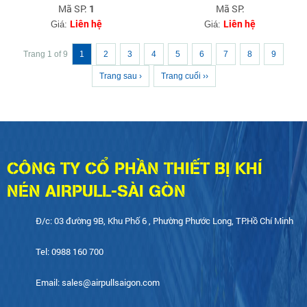
Mã SP:
Mã SP:
1
Liên hệ
Liên hệ
Giá:
Giá:
Trang 1 of 9
1
2
3
4
5
6
7
8
9
Trang sau ›
Trang cuối ››
CÔNG TY CỔ PHẦN THIẾT BỊ KHÍ
NÉN AIRPULL-SÀI GÒN
Đ/c: 03 đường 9B, Khu Phố 6 , Phường Phước Long, TP.Hồ Chí Minh
Tel: 0988 160 700
Email: sales@airpullsaigon.com