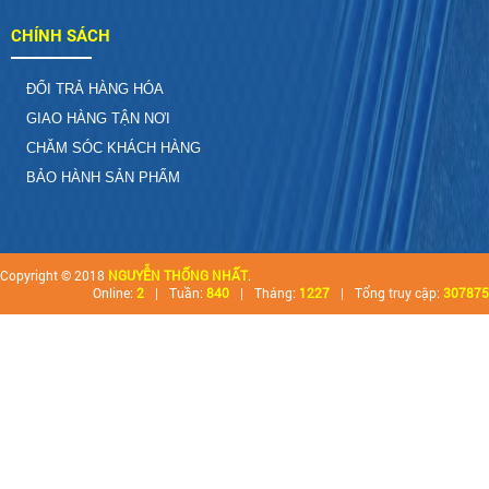
CHÍNH SÁCH
ĐỔI TRẢ HÀNG HÓA
GIAO HÀNG TẬN NƠI
CHĂM SÓC KHÁCH HÀNG
BẢO HÀNH SẢN PHẨM
Copyright © 2018
NGUYỄN THỐNG NHẤT
.
Online:
2
|
Tuần:
840
|
Tháng:
1227
|
Tổng truy cập:
307875