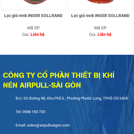
Lọc gió mnk INGER SOLLRAND
Lọc gió mnk INGER SOLLRAND
Mã SP:
Mã SP:
Liên hệ
Liên hệ
Giá:
Giá:
CÔNG TY CỔ PHẦN THIẾT BỊ KHÍ
NÉN AIRPULL-SÀI GÒN
Đ/c: 03 đường 9B, Khu Phố 6 , Phường Phước Long, TP.Hồ Chí Minh
Tel: 0988 160 700
Email: sales@airpullsaigon.com