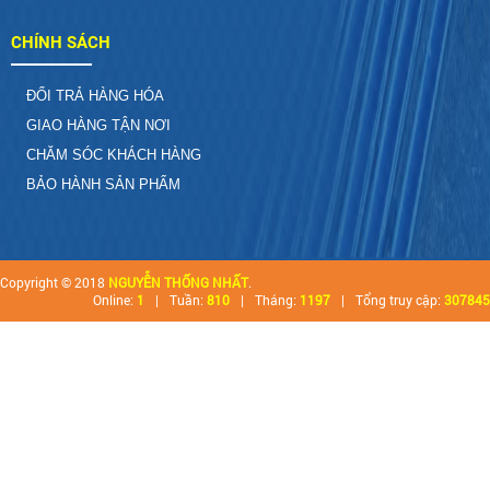
CHÍNH SÁCH
ĐỔI TRẢ HÀNG HÓA
GIAO HÀNG TẬN NƠI
CHĂM SÓC KHÁCH HÀNG
BẢO HÀNH SẢN PHẨM
Copyright © 2018
NGUYỄN THỐNG NHẤT
.
Online:
1
|
Tuần:
810
|
Tháng:
1197
|
Tổng truy cập:
307845