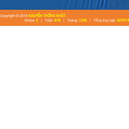
Copyright © 2018
NGUYỄN THỐNG NHẤT
.
Online:
2
|
Tuần:
878
|
Tháng:
1265
|
Tổng truy cập:
307913