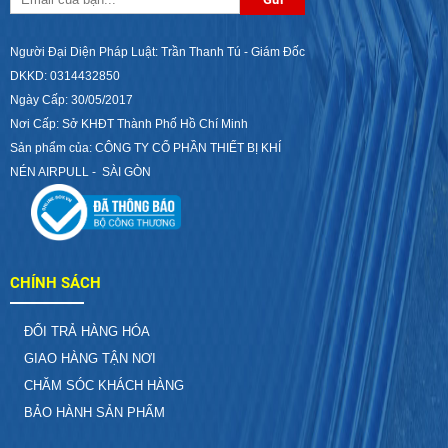
Người Đại Diện Pháp Luật: Trần Thanh Tú - Giám Đốc
DKKD: 0314432850
Ngày Cấp: 30/05/2017
Nơi Cấp: Sở KHĐT Thành Phố Hồ Chí Minh
Sản phẩm của: CÔNG TY CỔ PHẦN THIẾT BỊ KHÍ
NÉN AIRPULL - SÀI GÒN
CHÍNH SÁCH
ĐỔI TRẢ HÀNG HÓA
GIAO HÀNG TẬN NƠI
CHĂM SÓC KHÁCH HÀNG
BẢO HÀNH SẢN PHẨM