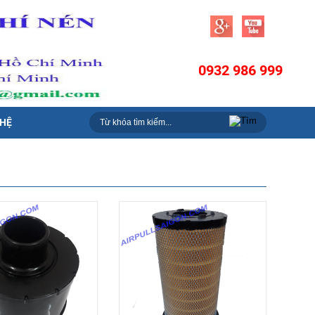
0932 986 999
 HỆ