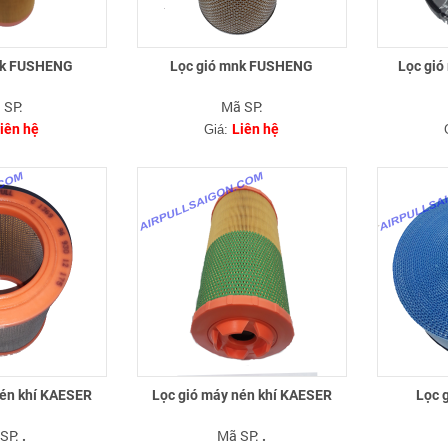
nk FUSHENG
Lọc gió mnk FUSHENG
Lọc gió 
 SP:
Mã SP:
iên hệ
Liên hệ
Giá:
nén khí KAESER
Lọc gió máy nén khí KAESER
Lọc 
SP:
Mã SP:
.
.