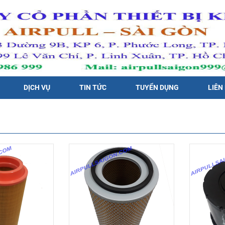
DỊCH VỤ
TIN TỨC
TUYỂN DỤNG
LIÊN