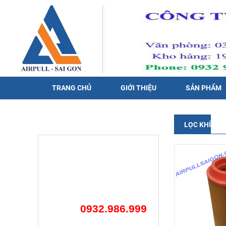
TRANG CHỦ
GIỚI THIỆU
SẢN PHẨM
HỖ TRỢ TRỰC TUYẾN
LỌC KHÍ
0932.986.999