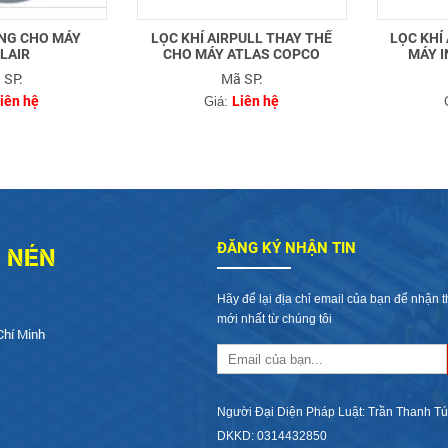
ÙNG CHO MÁY
LỌC KHÍ AIRPULL THAY THẾ
LỌC KHÍ
LAIR
CHO MÁY ATLAS COPCO
MÁY 
 SP:
Mã SP:
iên hệ
Liên hệ
Giá:
Í NÉN
ĐĂNG KÝ NHẬN TIN
Hãy để lại địa chỉ email của bạn để nhận t
mới nhất từ chúng tôi
Chí Minh
Người Đại Diện Pháp Luật: Trần Thanh Tú
DKKD: 0314432850