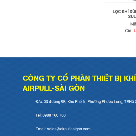
LỌC KHÍ D
SUL
Mã
L
Giá:
CÔNG TY CỔ PHẦN THIẾT BỊ KH
AIRPULL-SÀI GÒN
Đ/c: 03 đường 9B, Khu Phố 6 , Phường Phước Long, TP.Hồ 
Tel: 0988 160 700
Email: sales@airpullsaigon.com