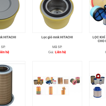
nk HITACHI
Lọc gió mnk HITACHI
LỌC KHÍ
CHO 
 SP:
Mã SP:
iên hệ
Liên hệ
Giá: