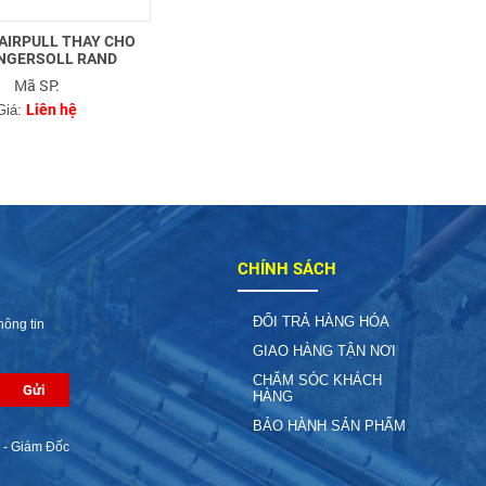
 AIRPULL THAY CHO
INGERSOLL RAND
Mã SP:
Liên hệ
Giá:
CHÍNH SÁCH
ĐỔI TRẢ HÀNG HÓA
hông tin
GIAO HÀNG TẬN NƠI
CHĂM SÓC KHÁCH
HÀNG
BẢO HÀNH SẢN PHẨM
 - Giám Đốc