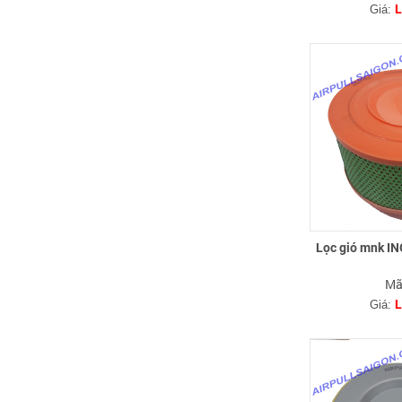
L
Giá:
Lọc gió mnk 
Mã
L
Giá: