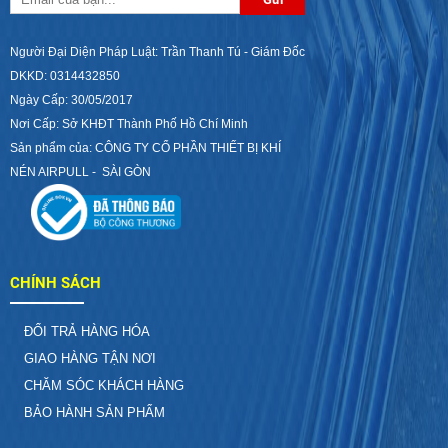
Người Đại Diện Pháp Luật: Trần Thanh Tú - Giám Đốc
DKKD: 0314432850
Ngày Cấp: 30/05/2017
Nơi Cấp: Sở KHĐT Thành Phố Hồ Chí Minh
Sản phẩm của: CÔNG TY CỔ PHẦN THIẾT BỊ KHÍ
NÉN AIRPULL - SÀI GÒN
CHÍNH SÁCH
ĐỔI TRẢ HÀNG HÓA
GIAO HÀNG TẬN NƠI
CHĂM SÓC KHÁCH HÀNG
BẢO HÀNH SẢN PHẨM