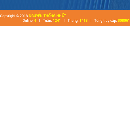
Copyright © 2018
NGUYỄN THỐNG NHẤT
.
Online:
4
|
Tuần:
1241
|
Tháng:
1413
|
Tổng truy cập:
308061