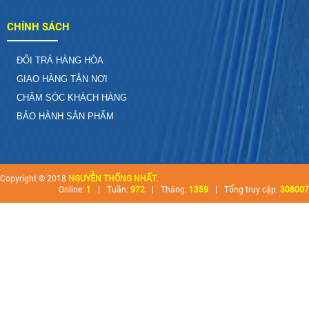
CHÍNH SÁCH
ĐỔI TRẢ HÀNG HÓA
GIAO HÀNG TẬN NƠI
CHĂM SÓC KHÁCH HÀNG
BẢO HÀNH SẢN PHẨM
Copyright © 2018
NGUYỄN THỐNG NHẤT
.
Online:
1
|
Tuần:
972
|
Tháng:
1359
|
Tổng truy cập:
308007