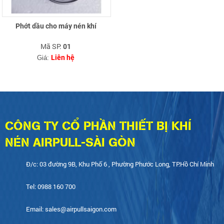
Phớt dầu cho máy nén khí
Mã SP:
01
Liên hệ
Giá:
CÔNG TY CỔ PHẦN THIẾT BỊ KHÍ
NÉN AIRPULL-SÀI GÒN
Đ/c: 03 đường 9B, Khu Phố 6 , Phường Phước Long, TP.Hồ Chí Minh
Tel: 0988 160 700
Email: sales@airpullsaigon.com