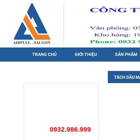
TRANG CHỦ
GIỚI THIỆU
SẢN PHẨM
HỖ TRỢ TRỰC TUYẾN
TÁCH DẦU MÁ
0932.986.999