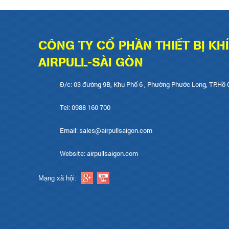
CÔNG TY CỔ PHẦN THIẾT BỊ KH
AIRPULL-SÀI GÒN
Đ/c: 03 đường 9B, Khu Phố 6 , Phường Phước Long, TP.Hồ 
Tel: 0988 160 700
Email: sales@airpullsaigon.com
Website: airpullsaigon.com
Mạng xã hội: