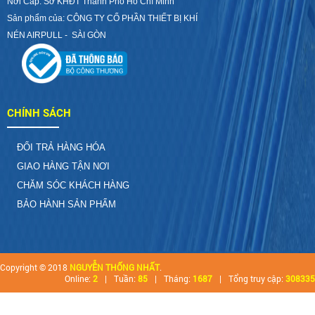
Nơi Cấp: Sở KHĐT Thành Phố Hồ Chí Minh
Sản phẩm của: CÔNG TY CỔ PHẦN THIẾT BỊ KHÍ
NÉN AIRPULL - SÀI GÒN
CHÍNH SÁCH
ĐỔI TRẢ HÀNG HÓA
GIAO HÀNG TẬN NƠI
CHĂM SÓC KHÁCH HÀNG
BẢO HÀNH SẢN PHẨM
Copyright © 2018
NGUYỄN THỐNG NHẤT
.
Online:
2
|
Tuần:
85
|
Tháng:
1687
|
Tổng truy cập:
308335