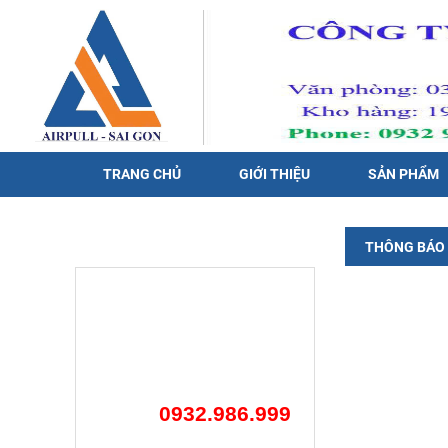
TRANG CHỦ
GIỚI THIỆU
SẢN PHẨM
HỖ TRỢ TRỰC TUYẾN
THÔNG BÁO 
0932.986.999