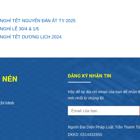
NGHỈ TẾT NGUYẾN ĐÁN ẤT TỴ 2025
GHỈ LỄ 30/4 & 1/5
NGHỈ TẾT DƯƠNG LỊCH 2024
Í NÉN
ĐĂNG KÝ NHẬN TIN
Hãy để lại địa chỉ email của bạn để nhận t
mới nhất từ chúng tôi
Chí Minh
Người Đại Diện Pháp Luật: Trần Thanh Tú
DKKD: 0314432850