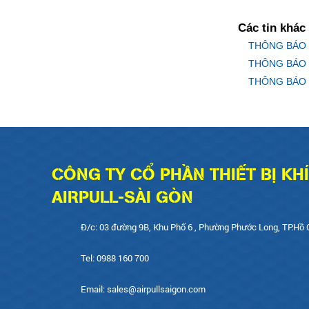
Các tin khác
THÔNG BÁO 
THÔNG BÁO N
THÔNG BÁO 
CÔNG TY CỔ PHẦN THIẾT BỊ KH
AIRPULL-SÀI GÒN
Đ/c: 03 đường 9B, Khu Phố 6 , Phường Phước Long, TP.Hồ 
Tel: 0988 160 700
Email: sales@airpullsaigon.com