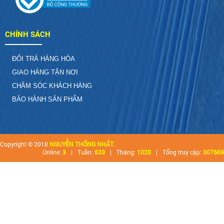
CHÍNH SÁCH
ĐỔI TRẢ HÀNG HÓA
GIAO HÀNG TẬN NƠI
CHĂM SÓC KHÁCH HÀNG
BẢO HÀNH SẢN PHẨM
Copyright © 2018
NGUYỄN THỐNG NHẤT
.
Online:
3
|
Tuần:
633
|
Tháng:
1020
|
Tổng truy cập:
307669