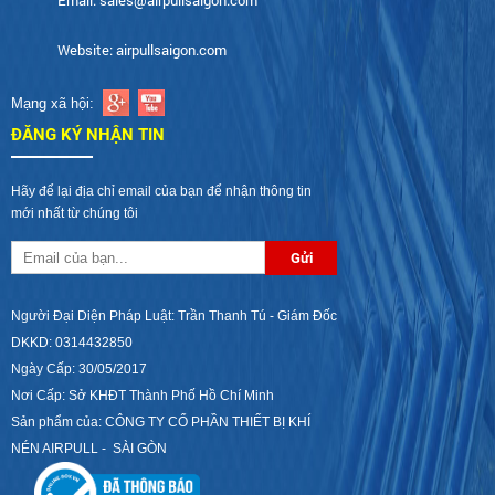
Email: sales@airpullsaigon.com
Website: airpullsaigon.com
Mạng xã hội:
ĐĂNG KÝ NHẬN TIN
Hãy để lại địa chỉ email của bạn để nhận thông tin
mới nhất từ chúng tôi
Người Đại Diện Pháp Luật: Trần Thanh Tú - Giám Đốc
DKKD: 0314432850
Ngày Cấp: 30/05/2017
Nơi Cấp: Sở KHĐT Thành Phố Hồ Chí Minh
Sản phẩm của: CÔNG TY CỔ PHẦN THIẾT BỊ KHÍ
NÉN AIRPULL - SÀI GÒN