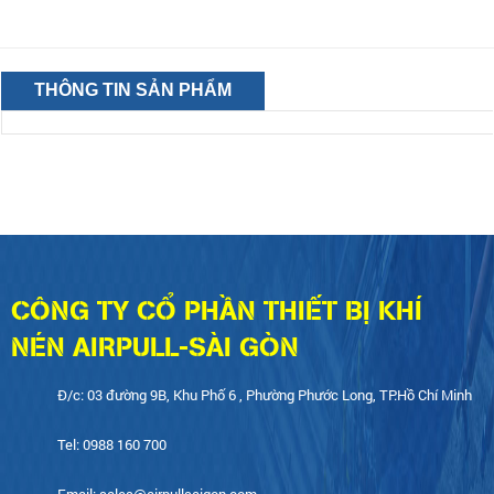
THÔNG TIN SẢN PHẨM
CÔNG TY CỔ PHẦN THIẾT BỊ KHÍ
NÉN AIRPULL-SÀI GÒN
Đ/c: 03 đường 9B, Khu Phố 6 , Phường Phước Long, TP.Hồ Chí Minh
Tel: 0988 160 700